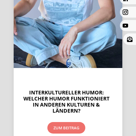

IN­TER­KUL-
TU­REL­LER
HUMOR
INTERKULTURELLER HUMOR:
WELCHER HUMOR FUNKTIONIERT
IN ANDEREN KULTUREN &
LÄNDERN?
ZUM BEITRAG