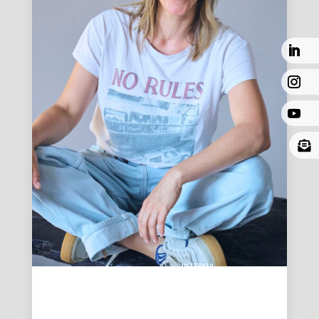

IN­TER­KUL-
TU­REL­LER
HUMOR