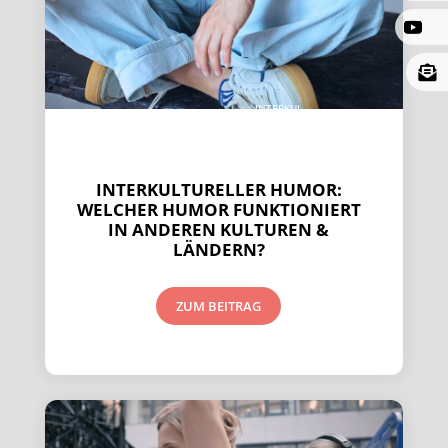

IN­TER­KUL-
TU­REL­LER
HUMOR
INTERKULTURELLER HUMOR:
WELCHER HUMOR FUNKTIONIERT
IN ANDEREN KULTUREN &
LÄNDERN?
ZUM BEITRAG